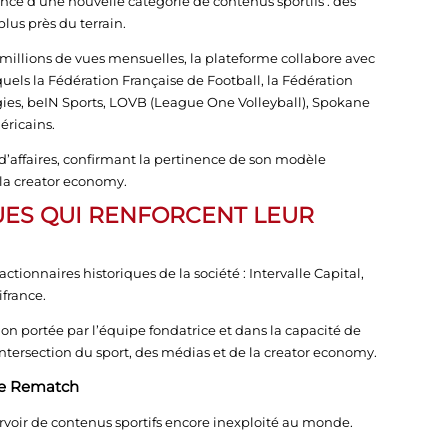
nce d’une nouvelle catégorie de contenus sportifs : des
us près du terrain.
millions de vues mensuelles, la plateforme collabore avec
els la Fédération Française de Football, la Fédération
rgies, beIN Sports, LOVB (League One Volleyball), Spokane
éricains.
 d’affaires, confirmant la pertinence de son modèle
 la creator economy.
UES QUI RENFORCENT LEUR
ctionnaires historiques de la société : Intervalle Capital,
france.
ion portée par l’équipe fondatrice et dans la capacité de
ntersection du sport, des médias et de la creator economy.
de Rematch
rvoir de contenus sportifs encore inexploité au monde.