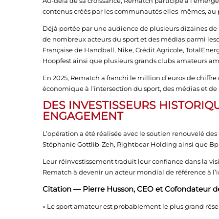
Au-delà de sa croissance, Rematch participe à l’émerge
contenus créés par les communautés elles-mêmes, au pl
Déjà portée par une audience de plusieurs dizaines de 
de nombreux acteurs du sport et des médias parmi lesqu
Française de Handball, Nike, Crédit Agricole, TotalEne
Hoopfest ainsi que plusieurs grands clubs amateurs am
En 2025, Rematch a franchi le million d’euros de chiffre
économique à l’intersection du sport, des médias et de
DES INVESTISSEURS HISTORIQ
ENGAGEMENT
L’opération a été réalisée avec le soutien renouvelé des a
Stéphanie Gottlib-Zeh, Rightbear Holding ainsi que Bpi
Leur réinvestissement traduit leur confiance dans la vis
Rematch à devenir un acteur mondial de référence à l’i
Citation — Pierre Husson, CEO et Cofondateur 
« Le sport amateur est probablement le plus grand rése