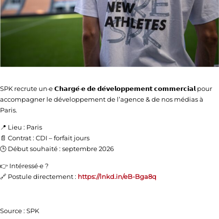
SPK recrute un·e 𝗖𝗵𝗮𝗿𝗴𝗲́·𝗲 𝗱𝗲 𝗱𝗲́𝘃𝗲𝗹𝗼𝗽𝗽𝗲𝗺𝗲𝗻𝘁 𝗰𝗼𝗺𝗺𝗲𝗿𝗰𝗶𝗮𝗹 pour
accompagner le développement de l’agence & de nos médias à
Paris.
📍 Lieu : Paris
📄 Contrat : CDI – forfait jours
🕒 Début souhaité : septembre 2026
👉 Intéressé·e ?
🔗 Postule directement :
https://lnkd.in/eB-Bga8q
Source : SPK