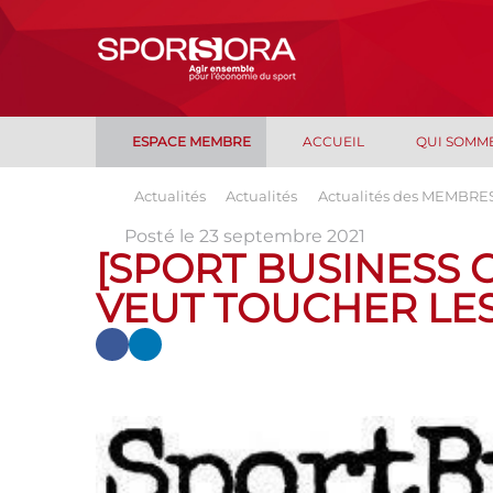
ESPACE MEMBRE
ACCUEIL
QUI SOMM
Actualités
Actualités
Actualités des MEMBRE
Posté le 23 septembre 2021
[SPORT BUSINESS C
VEUT TOUCHER LE