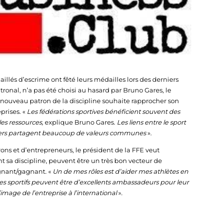
llés d’escrime ont fêté leurs médailles lors des derniers
ronal, n’a pas été choisi au hasard par Bruno Gares, le
e nouveau patron de la discipline souhaite rapprocher son
prises. «
Les fédérations sportives bénéficient souvent des
lles ressources,
explique Bruno Gares.
Les liens entre le sport
nivers partagent beaucoup de valeurs communes
».
ns et d’entrepreneurs, le président de la FFE veut
t sa discipline, peuvent être un très bon vecteur de
gnant/gagnant. «
Un de mes rôles est d’aider mes athlètes en
e ces sportifs peuvent être d’excellents ambassadeurs pour leur
’image de l’entreprise à l’international
».