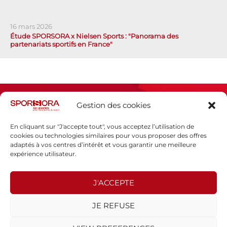
16 mars 2026
Étude SPORSORA x Nielsen Sports : "Panorama des
partenariats sportifs en France"
Gestion des cookies
En cliquant sur "J'accepte tout", vous acceptez l’utilisation de
cookies ou technologies similaires pour vous proposer des offres
adaptés à vos centres d’intérêt et vous garantir une meilleure
Espace presse
expérience utilisateur.
Mentions légales
Politique de confidentialité
J'ACCEPTE
SPORSORA
JE REFUSE
130 rue de Lourmel
75015 PARIS