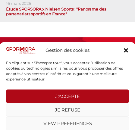
16 mars 2026
Étude SPORSORA x Nielsen Sports : "Panorama des
partenariats sportifs en France"
Gestion des cookies
En cliquant sur "J'accepte tout", vous acceptez l’utilisation de
cookies ou technologies similaires pour vous proposer des offres
adaptés à vos centres d’intérêt et vous garantir une meilleure
Espace presse
expérience utilisateur.
Mentions légales
Politique de confidentialité
J'ACCEPTE
SPORSORA
JE REFUSE
130 rue de Lourmel
75015 PARIS
VIEW PREFERENCES
sporsora@sporsora.com
Site réalisé par
WEB Stratégies
- © 2026 Tous droits réservés.