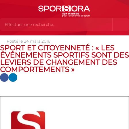
Posté le 24 mars 2016
Actualités
Actualités
Actualités partenaires
Sport et
SPORT ET CITOYENNETÉ : « LES
Citoyenneté : « Les événements sportifs sont des leviers de
ÉVÉNEMENTS SPORTIFS SONT DES
changement des comportements »
LEVIERS DE CHANGEMENT DES
COMPORTEMENTS »