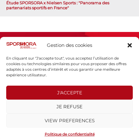
Étude SPORSORA x Nielsen Sports : "Panorama des
partenariats sportifs en France"
Gestion des cookies
En cliquant sur "J'accepte tout", vous acceptez l’utilisation de
cookies ou technologies similaires pour vous proposer des offres
adaptés à vos centres d’intérêt et vous garantir une meilleure
Espace presse
expérience utilisateur.
Mentions légales
Politique de confidentialité
J'ACCEPTE
SPORSORA
JE REFUSE
130 rue de Lourmel
75015 PARIS
VIEW PREFERENCES
sporsora@sporsora.com
Site réalisé par
WEB Stratégies
- © 2026 Tous droits réservés.
Politique de confidentialité