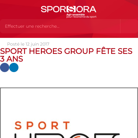
Posté le 12 juin 2017
Actualités
Actualités
Actualités des MEMBRES
Sport
SPORT HEROES GROUP FÊTE SES
Heroes Group fête ses 3 ans
3 ANS