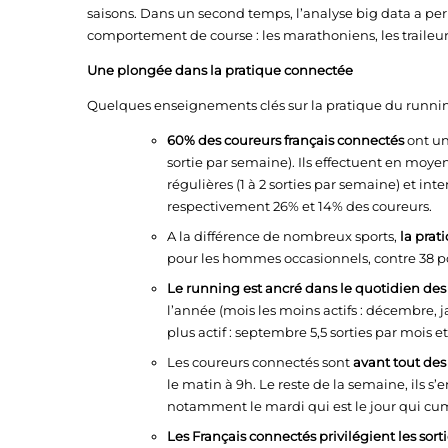
saisons. Dans un second temps, l’analyse big data a perm
comportement de course : les marathoniens, les traileur
Une plongée dans la pratique connectée
Quelques enseignements clés sur la pratique du runnin
60% des coureurs français connectés
ont un
sortie par semaine). Ils effectuent en moye
régulières (1 à 2 sorties par semaine) et int
respectivement 26% et 14% des coureurs.
A la différence de nombreux sports,
la prat
pour les hommes occasionnels, contre 38 pou
Le running est ancré dans le quotidien des
l’année (mois les moins actifs : décembre, ja
plus actif : septembre 5,5 sorties par mois e
Les coureurs connectés sont
avant tout de
le matin à 9h. Le reste de la semaine, ils s
notamment le mardi qui est le jour qui cumu
Les Français connectés privilégient les sort