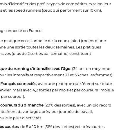
is d’identifier des profils types de compétiteurs selon leur
s et les speed runners (ceux qui performent sur 10km).
g connecté en France :
e pratique occasionnelle de la course pied (moins d’une
nne une sortie toutes les deux semaines. Les pratiques
ensives (plus de 2 sorties par semaine) constituent
ique du running s’intensifie avec l’âge
. (34 ans en moyenne
r les intensifs et respectivement 33 et 35 chez les femmes).
 Français connectés
, avec une pratique qui s’étend sur toute
nvier, mars avec 4,2 sorties par mois et par coureurs ; mois le
t par coureur).
s coureurs du dimanche
(20% des sorties), avec un pic record
’entraînent davantage après leur journée de travail,
le le plus d’activités.
ies courtes
, de 5 à 10 km (51% des sorties) voir très courtes