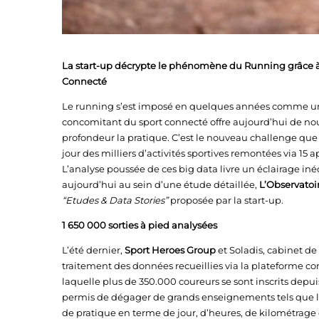
La start-up décrypte le phénomène du Running grâce à 
Connecté
Le running s’est imposé en quelques années comme u
concomitant du sport connecté offre aujourd’hui de nou
profondeur la pratique. C’est le nouveau challenge que s
jour des milliers d’activités sportives remontées via 15 
L’analyse poussée de ces big data livre un éclairage in
aujourd’hui au sein d’une étude détaillée,
L’Observatoi
“Etudes & Data Stories”
proposée par la start-up.
1 650 000 sorties à pied analysées
L’été dernier,
Sport Heroes Group
et Soladis, cabinet de 
traitement des données recueillies via la plateforme 
laquelle plus de 350.000 coureurs se sont inscrits depui
permis de dégager de grands enseignements tels que le
de pratique en terme de jour, d’heures, de kilométrage o