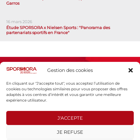
Garros
16 mars 2026
Étude SPORSORA x Nielsen Sports : "Panorama des
partenariats sportifs en France"
Gestion des cookies
En cliquant sur "J'accepte tout", vous acceptez l’utilisation de
cookies ou technologies similaires pour vous proposer des offres
adaptés à vos centres d’intérêt et vous garantir une meilleure
Espace presse
expérience utilisateur.
Mentions légales
Politique de confidentialité
J'ACCEPTE
SPORSORA
JE REFUSE
130 rue de Lourmel