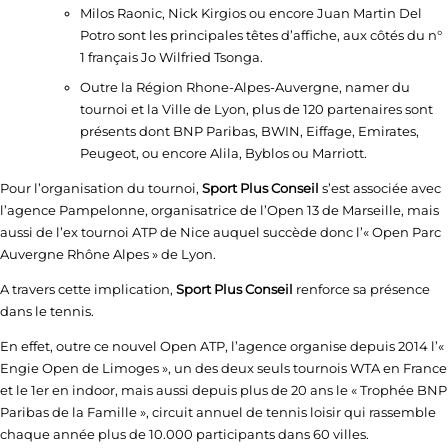
Milos Raonic, Nick Kirgios ou encore Juan Martin Del
Potro sont les principales têtes d’affiche, aux côtés du n°
1 français Jo Wilfried Tsonga.
Outre la Région Rhone-Alpes-Auvergne, namer du
tournoi et la Ville de Lyon, plus de 120 partenaires sont
présents dont BNP Paribas, BWIN, Eiffage, Emirates,
Peugeot, ou encore Alila, Byblos ou Marriott.
Pour l’organisation du tournoi,
Sport Plus Conseil
s’est associée avec
l’agence Pampelonne, organisatrice de l’Open 13 de Marseille, mais
aussi de l’ex tournoi ATP de Nice auquel succède donc l’« Open Parc
Auvergne Rhône Alpes » de Lyon.
A travers cette implication,
Sport Plus Conseil
renforce sa présence
dans le tennis.
En effet, outre ce nouvel Open ATP, l’agence organise depuis 2014 l’«
Engie Open de Limoges », un des deux seuls tournois WTA en France
et le 1er en indoor, mais aussi depuis plus de 20 ans le « Trophée BNP
Paribas de la Famille », circuit annuel de tennis loisir qui rassemble
chaque année plus de 10.000 participants dans 60 villes.