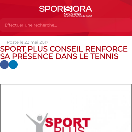
Posté le 22 mai 2017
Actualités
Actualités
Actualités des MEMBRES
Sport
SPORT PLUS CONSEIL RENFORCE
Plus Conseil renforce sa présence dans le tennis
SA PRÉSENCE DANS LE TENNIS