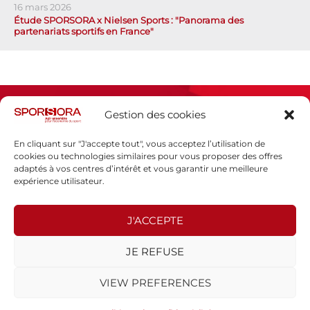
16 mars 2026
Étude SPORSORA x Nielsen Sports : "Panorama des
partenariats sportifs en France"
Gestion des cookies
En cliquant sur "J'accepte tout", vous acceptez l’utilisation de
cookies ou technologies similaires pour vous proposer des offres
adaptés à vos centres d’intérêt et vous garantir une meilleure
Espace presse
expérience utilisateur.
Mentions légales
Politique de confidentialité
J'ACCEPTE
SPORSORA
JE REFUSE
130 rue de Lourmel
75015 PARIS
VIEW PREFERENCES
sporsora@sporsora.com
Site réalisé par
WEB Stratégies
- © 2026 Tous droits réservés.