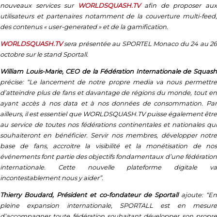
nouveaux services sur
WORLDSQUASH.TV
afin de proposer au
utilisateurs et partenaires notamment de la couverture multi-feed,
des contenus « user-generated » et de la gamification.
WORLDSQUASH.TV
sera présentée au SPORTEL Monaco du 24 au 26
octobre sur le stand Sportall.
William Louis-Marie, CEO de la Fédération Internationale de Squash
précise:
“Le lancement de notre propre media va nous permettr
d’atteindre plus de fans et davantage de régions du monde, tout en
ayant accès à nos data et à nos données de consommation. Par
ailleurs, il est essentiel que WORLDSQUASH.TV puisse également être
au service de toutes nos fédérations continentales et nationales qui
souhaiteront en bénéficier. Servir nos membres, développer notre
base de fans, accroitre la visibilité et la monétisation de nos
événements font partie des objectifs fondamentaux d’une fédération
internationale. Cette nouvelle plateforme digitale va
incontestablement nous y aider”.
Thierry Boudard, Président et co-fondateur de Sportall
ajoute:
“En
pleine expansion internationale, SPORTALL est en mesure
d’accompagner toute fédération souhaitant développer son propre