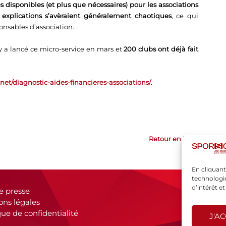
es disponibles (et plus que nécessaires) pour les associations
 explications s’avèraient généralement chaotiques
, ce qui
sponsables d’association.
y a lancé ce micro-service en mars et
200 clubs ont déjà fait
.net/diagnostic-aides-financieres-associations/
.
Retour en haut
En cliquant
technologie
d’intérêt e
e presse
ons légales
que de confidentialité
J'A