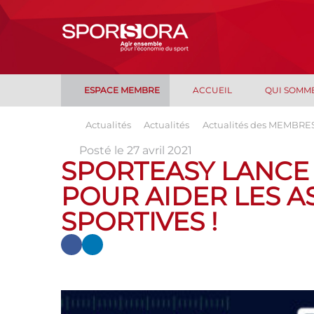
ESPACE MEMBRE
ACCUEIL
QUI SOMM
Actualités
Actualités
Actualités des MEMBRE
Posté le 27 avril 2021
SPORTEASY LANCE
POUR AIDER LES A
SPORTIVES !