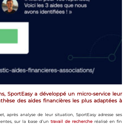
ns,
SportEasy a développé un micro-service leur
hèse des aides financières les plus adaptées à
t, après analyse de leur situation, SportEasy adresse ses
nentes, sur la base d’un
travail de recherche
réalisé en fin