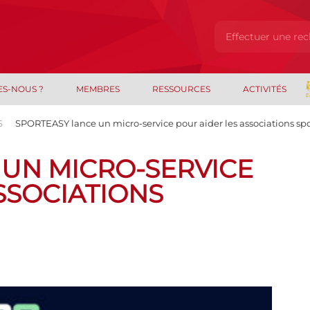
ES-NOUS ?
MEMBRES
RESSOURCES
ACTIVITÉS
S
SPORTEASY lance un micro-service pour aider les associations spor
 UN MICRO-SERVICE
SSOCIATIONS