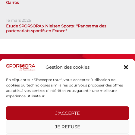
Garros
16 mars 2026
Étude SPORSORA x Nielsen Sports : "Panorama des
partenariats sportifs en France"
Gestion des cookies
En cliquant sur "J'accepte tout", vous acceptez l’utilisation de
cookies ou technologies similaires pour vous proposer des offres
adaptés à vos centres d’intérêt et vous garantir une meilleure
Espace presse
expérience utilisateur.
Mentions légales
Politique de confidentialité
J'ACCEPTE
SPORSORA
JE REFUSE
130 rue de Lourmel