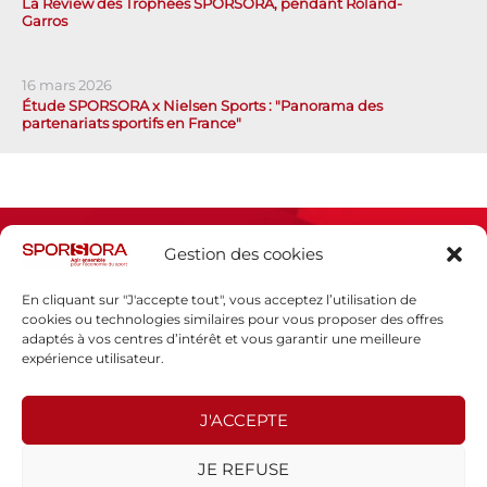
La Review des Trophées SPORSORA, pendant Roland-
Garros
16 mars 2026
Étude SPORSORA x Nielsen Sports : "Panorama des
partenariats sportifs en France"
Gestion des cookies
En cliquant sur "J'accepte tout", vous acceptez l’utilisation de
cookies ou technologies similaires pour vous proposer des offres
adaptés à vos centres d’intérêt et vous garantir une meilleure
Espace presse
expérience utilisateur.
Mentions légales
Politique de confidentialité
J'ACCEPTE
SPORSORA
JE REFUSE