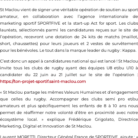
St Maclou vient de signer une véritable opération de soutien au sport
amateur, en collaboration avec l’agence internationale de
marketing sportif SPORTFIVE et la start-up Act for sport. Les clubs
lauréats, sélectionnés parmi les candidatures reçues sur le site de
l’opération, recevront une dotation de 24 kits de matchs (maillot,
short, chaussettes) pour leurs joueurs et 2 vestes de survêtement
pour les bénévoles. Le tout dans la marque leader du rugby : Kappa.
C’est donc un appel à candidatures national qui est lancé ! St Maclou
invite tous les clubs de rugby ayant des équipes U8 et/ou U10 à
candidater du 22 juin au 21 juillet sur le site de l’opération :
https://ton-projet-sportif.saint-maclou.com
« St Maclou partage les mêmes Valeurs Humaines et d’engagement
que celles du rugby. Accompagner des clubs semi pro et/ou
amateurs et plus spécifiquement les enfants de 8 à 10 ans nous
permet de réaffirmer notre volonté d’être en proximité avec notre
écosystème local. » explique Frédérique Grigolato, Directrice
Marketing, Digital et Innovation de St Maclou.
Laurent MORETTI, Directeur Général France de SPORTFIVE, ajoute : «