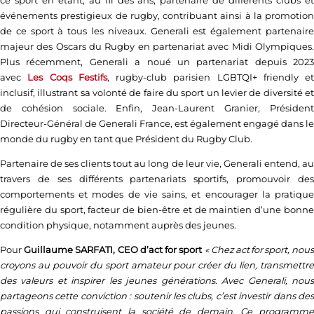
ce sport en étant, au fil des ans, partenaire de différents clubs et
événements prestigieux de rugby, contribuant ainsi à la promotion
de ce sport à tous les niveaux. Generali est également partenaire
majeur des Oscars du Rugby en partenariat avec Midi Olympiques.
Plus récemment, Generali a noué un partenariat depuis 2023
avec
Les Coqs Festifs
, rugby-club parisien LGBTQI+ friendly et
inclusif, illustrant sa volonté de faire du sport un levier de diversité et
de cohésion sociale. Enfin, Jean-Laurent Granier, Président
Directeur-Général de Generali France, est également engagé dans le
monde du rugby en tant que Président du Rugby Club.
Partenaire de ses clients tout au long de leur vie, Generali entend, au
travers de ses différents partenariats sportifs, promouvoir des
comportements et modes de vie sains, et encourager la pratique
régulière du sport, facteur de bien-être et de maintien d’une bonne
condition physique, notamment auprès des jeunes.
Pour
Guillaume SARFATI, CEO d’act for sport
« Chez act for sport, nou
croyons au pouvoir du sport amateur pour créer du lien, transmettre
des valeurs et inspirer les jeunes générations. Avec Generali, nous
partageons cette conviction : soutenir les clubs, c’est investir dans des
passions qui construisent la société de demain. Ce programme