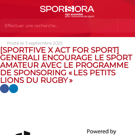
Posté le 3 septembre 2025
Actualités
Actualités
Actualités des MEMBRES
[Sportfive
[SPORTFIVE X ACT FOR SPORT]
x Act For Sport] GENERALI ENCOURAGE LE SPORT AMATEUR AVEC
GENERALI ENCOURAGE LE SPORT
LE PROGRAMME DE SPONSORING « LES PETITS LIONS DU RUGBY »
AMATEUR AVEC LE PROGRAMME
DE SPONSORING « LES PETITS
LIONS DU RUGBY »