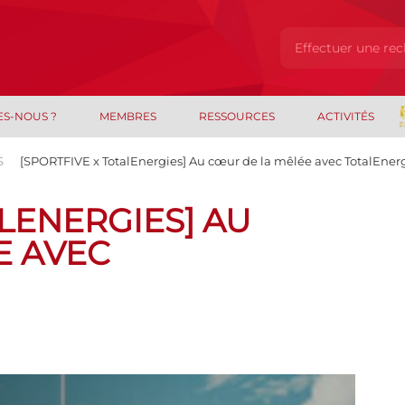
ES-NOUS ?
MEMBRES
RESSOURCES
ACTIVITÉS
S
[SPORTFIVE x TotalEnergies] Au cœur de la mêlée avec TotalEner
ALENERGIES] AU
E AVEC