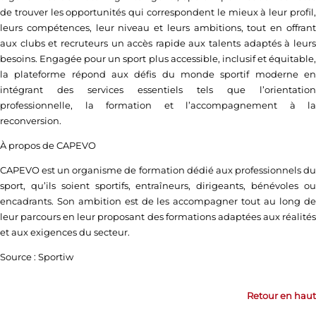
de trouver les opportunités qui correspondent le mieux à leur profil,
leurs compétences, leur niveau et leurs ambitions, tout en offrant
aux clubs et recruteurs un accès rapide aux talents adaptés à leurs
besoins. Engagée pour un sport plus accessible, inclusif et équitable,
la plateforme répond aux défis du monde sportif moderne en
intégrant des services essentiels tels que l’orientation
professionnelle, la formation et l’accompagnement à la
reconversion.
À propos de CAPEVO
CAPEVO est un organisme de formation dédié aux professionnels du
sport, qu’ils soient sportifs, entraîneurs, dirigeants, bénévoles ou
encadrants. Son ambition est de les accompagner tout au long de
leur parcours en leur proposant des formations adaptées aux réalités
et aux exigences du secteur.
Source : Sportiw
Retour en haut