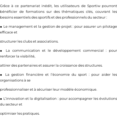
Grâce à ce partenariat inédit, les utilisateurs de Sportiw pourront
bénéficier de formations sur des thématiques clés, couvrant les
besoins essentiels des sportifs et des professionnels du secteur :
● Le management et la gestion de projet : pour assurer un pilotage
efficace et
structurer les clubs et associations.
● La communication et le développement commercial : pour
renforcer la visibilité,
attirer des partenaires et assurer la croissance des structures.
● La gestion financière et l’économie du sport : pour aider les
organisations à se
professionnaliser et à sécuriser leur modèle économique.
● L’innovation et la digitalisation : pour accompagner les évolutions
du secteur et
optimiser les pratiques.