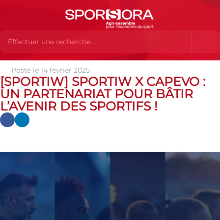
Posté le 14 février 2025
Actualités
Actualités
Actualités des MEMBRES
[Sportiw]
[SPORTIW] SPORTIW X CAPEVO :
Sportiw x Capevo : un partenariat pour bâtir l’avenir des sportifs !
UN PARTENARIAT POUR BÂTIR
L’AVENIR DES SPORTIFS !