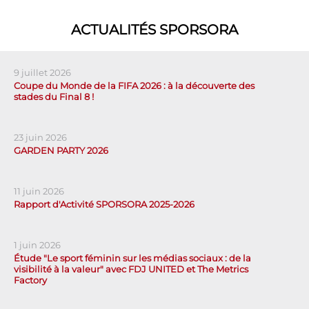
ACTUALITÉS SPORSORA
9 juillet 2026
Coupe du Monde de la FIFA 2026 : à la découverte des
stades du Final 8 !
23 juin 2026
GARDEN PARTY 2026
11 juin 2026
Rapport d'Activité SPORSORA 2025-2026
1 juin 2026
Étude "Le sport féminin sur les médias sociaux : de la
visibilité à la valeur" avec FDJ UNITED et The Metrics
Factory