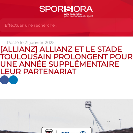
Posté le 21 janvier 2025
Actualités
Actualités
Actualités des MEMBRES
[Allianz]
[ALLIANZ] ALLIANZ ET LE STADE
Allianz et le Stade Toulousain prolongent pour une année
TOULOUSAIN PROLONGENT POUR
supplémentaire leur partenariat
UNE ANNÉE SUPPLÉMENTAIRE
LEUR PARTENARIAT