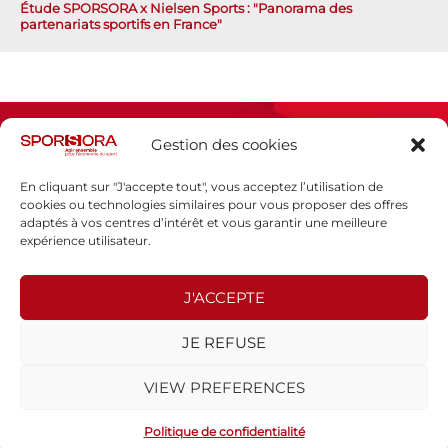
Étude SPORSORA x Nielsen Sports : "Panorama des
partenariats sportifs en France"
Gestion des cookies
En cliquant sur "J'accepte tout", vous acceptez l’utilisation de
cookies ou technologies similaires pour vous proposer des offres
adaptés à vos centres d’intérêt et vous garantir une meilleure
Espace presse
expérience utilisateur.
Mentions légales
Politique de confidentialité
J'ACCEPTE
SPORSORA
JE REFUSE
130 rue de Lourmel
75015 PARIS
VIEW PREFERENCES
sporsora@sporsora.com
Site réalisé par
WEB Stratégies
- © 2026 Tous droits réservés.
Politique de confidentialité