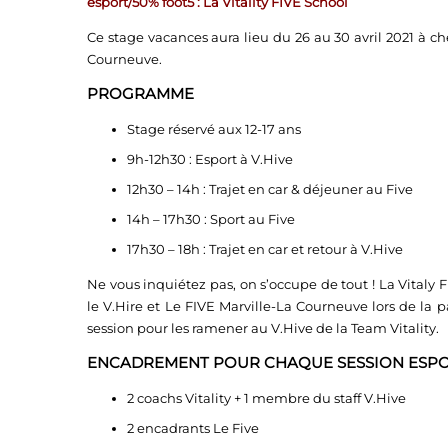
esport/50% foot5 : La Vitality FIVE School
Ce stage vacances aura lieu du 26 au 30 avril 2021 à che
Courneuve.
PROGRAMME
Stage réservé aux 12-17 ans
9h-12h30 : Esport à V.Hive
12h30 – 14h : Trajet en car & déjeuner au Five
14h – 17h30 : Sport au Five
17h30 – 18h : Trajet en car et retour à V.Hive
Ne vous inquiétez pas, on s’occupe de tout ! La Vitaly 
le V.Hire et Le FIVE Marville-La Courneuve lors de la
session pour les ramener au V.Hive de la Team Vitality.
ENCADREMENT POUR CHAQUE SESSION ESP
2 coachs Vitality + 1 membre du staff V.Hive
2 encadrants Le Five