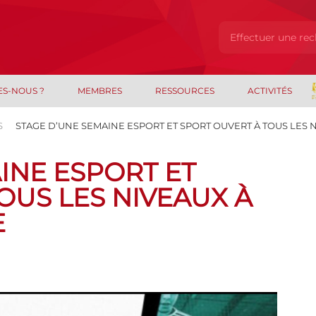
ES-NOUS ?
MEMBRES
RESSOURCES
ACTIVITÉS
S
STAGE D’UNE SEMAINE ESPORT ET SPORT OUVERT À TOUS LES NI
INE ESPORT ET
OUS LES NIVEAUX À
E