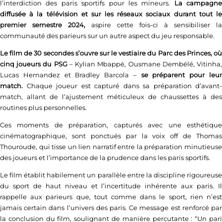
l’interdiction des paris sportifs pour les mineurs.
La campagne
diffusée à la télévision et sur les réseaux sociaux durant tout le
premier semestre 2024,
aspire cette fois-ci à sensibiliser la
communauté des parieurs sur un autre aspect du jeu responsable.
Le film de 30 secondes s’ouvre sur le vestiaire du Parc des Princes, où
cinq joueurs du PSG
– Kylian Mbappé, Ousmane Dembélé, Vitinha
Lucas Hernandez et Bradley Barcola –
se préparent pour leu
match.
Chaque joueur est capturé dans sa préparation d’avant-
match, allant de l’ajustement méticuleux de chaussettes à des
routines plus personnelles.
Ces moments de préparation, capturés avec une esthétique
cinématographique, sont ponctués par la voix off de Thomas
Thouroude, qui tisse un lien narratif entre la préparation minutieuse
des joueurs et l’importance de la prudence dans les paris sportifs.
Le film établit habilement un parallèle entre la discipline rigoureuse
du sport de haut niveau et l’incertitude inhérente aux paris. Il
rappelle aux parieurs que, tout comme dans le sport, rien n’est
jamais certain dans l’univers des paris. Ce message est renforcé par
la conclusion du film, soulignant de manière percutante : “Un pari