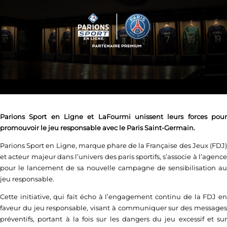
Parions Sport en Ligne et LaFourmi unissent leurs forces pour
promouvoir le jeu responsable avec le Paris Saint-Germain.
Parions Sport en Ligne, marque phare de la Française des Jeux (FDJ)
et acteur majeur dans l’univers des paris sportifs, s’associe à l’agence
pour le lancement de sa nouvelle campagne de sensibilisation au
jeu responsable.
Cette initiative, qui fait écho à l’engagement continu de la FDJ en
faveur du jeu responsable, visant à communiquer sur des messages
préventifs, portant à la fois sur les dangers du jeu excessif et sur