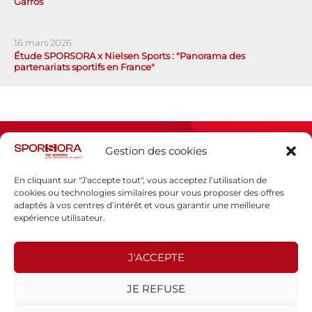
Garros
16 mars 2026
Étude SPORSORA x Nielsen Sports : "Panorama des
partenariats sportifs en France"
Gestion des cookies
En cliquant sur "J'accepte tout", vous acceptez l’utilisation de
cookies ou technologies similaires pour vous proposer des offres
adaptés à vos centres d’intérêt et vous garantir une meilleure
Espace presse
expérience utilisateur.
Mentions légales
Politique de confidentialité
J'ACCEPTE
SPORSORA
JE REFUSE
130 rue de Lourmel