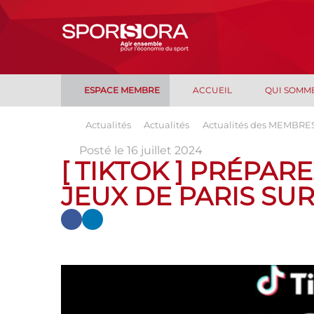
ESPACE MEMBRE
ACCUEIL
QUI SOMM
Actualités
Actualités
Actualités des MEMBRE
Posté le 16 juillet 2024
[ TIKTOK ] PRÉPAR
JEUX DE PARIS SUR