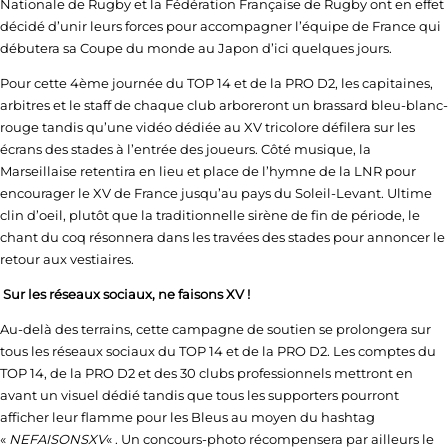
Nationale de Rugby et la Fédération Française de Rugby ont en effet
décidé d’unir leurs forces pour accompagner l’équipe de France qui
débutera sa Coupe du monde au Japon d’ici quelques jours.
Pour cette 4
ème
journée du TOP 14 et de la PRO D2, les capitaines,
arbitres et le staff de chaque club arboreront un brassard bleu-blanc-
rouge tandis qu’une vidéo dédiée au XV tricolore défilera sur les
écrans des stades à l’entrée des joueurs. Côté musique, la
Marseillaise retentira en lieu et place de l’hymne de la LNR pour
encourager le XV de France jusqu’au pays du Soleil-Levant. Ultime
clin d’oeil, plutôt que la traditionnelle sirène de fin de période, le
chant du coq résonnera dans les travées des stades pour annoncer le
retour aux vestiaires.
Sur les réseaux sociaux, ne faisons XV !
Au-delà des terrains, cette campagne de soutien se prolongera sur
tous les réseaux sociaux du TOP 14 et de la PRO D2. Les comptes du
TOP 14, de la PRO D2 et des 30 clubs professionnels mettront en
avant un visuel dédié tandis que tous les supporters pourront
afficher leur flamme pour les Bleus au moyen du hashtag
«
NEFAISONSXV
« . Un concours-photo récompensera par ailleurs le