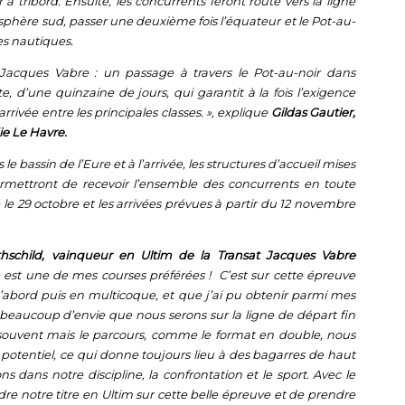
er à tribord. Ensuite, les concurrents feront route vers la ligne
isphère sud, passer une deuxième fois l’équateur et le Pot-au-
es nautiques.
Jacques Vabre : un passage à travers le Pot-au-noir dans
d’une quinzaine de jours, qui garantit à la fois l’exigence
rrivée entre les principales classes
. », explique
Gildas Gautier,
ie Le Havre.
 bassin de l’Eure et à l’arrivée, les structures d’accueil mises
ermettront de recevoir l’ensemble des concurrents en toute
le 29 octobre et les arrivées prévues à partir du 12 novembre
hschild, vainqueur en Ultim de la Transat Jacques Vabre
 est une de mes courses préférées ! C’est sur cette épreuve
’abord puis en multicoque, et que j’ai pu obtenir parmi mes
et beaucoup d’envie que nous serons sur la ligne de départ fin
 souvent mais le parcours, comme le format en double, nous
tentiel, ce qui donne toujours lieu à des bagarres de haut
 dans notre discipline, la confrontation et le sport. Avec le
e notre titre en Ultim sur cette belle épreuve et de prendre