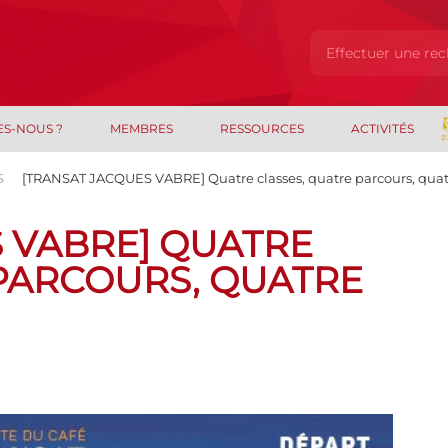
ES-NOUS ?
MEMBRES
RESSOURCES
ACTIVITÉS
S
[TRANSAT JACQUES VABRE] Quatre classes, quatre parcours, qua
 VABRE] QUATRE
 PARCOURS, QUATRE