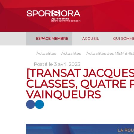
ESPACE MEMBRE
ACCUEIL
QUI SOMM
Actualités
Actualités
Actualités des MEMBRE
Posté le 3 avril 2023
[TRANSAT JACQUES
CLASSES, QUATRE
VAINQUEURS