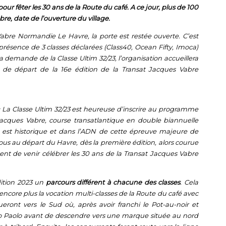
our fêter les 30 ans de la Route du café. A ce jour, plus de 100
e, date de l’ouverture du village.
Vabre Normandie Le Havre, la porte est restée ouverte. C’est
 présence de 3 classes déclarées (Class40, Ocean Fifty, Imoca)
 la demande de la Classe Ultim 32/23, l’organisation accueillera
e de départ de la 16e édition de la Transat Jacques Vabre
«
La Classe Ultim 32/23 est heureuse d’inscrire au programme
 Jacques Vabre, course transatlantique en double biannuelle
se est historique et dans l’ADN de cette épreuve majeure de
ous au départ du Havre, dès la première édition, alors courue
ssent de venir célébrer les 30 ans de la Transat Jacques Vabre
édition 2023 un
parcours différent à chacune des classes
. Cela
ncore plus la vocation multi-classes de la Route du café avec
eront vers le Sud où, après avoir franchi le Pot-au-noir et
edro Paolo avant de descendre vers une marque située au nord