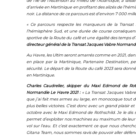
de l’île de l’Ascension au milieu de l’Atlantique, à laiss
d’arrivée en Martinique en profitant des alizés de l’hém
noir. La distance de ce parcours est d’environ 7 000 mill
«
Ce parcours respecte les marqueurs de la Transat 
l’hémisphère Sud, et une durée de course conséquente, 
sportive de la Route du café et une égalité des temps d’a
directeur général de la Transat Jacques Vabre Normand
Au Havre, les Ultim seront amarrés comme en 2021, dans le
en place par la Martinique, Partenaire Destination, p
sécurité. Le départ de la Route du café 2023 sera donné 
en Martinique.
Charles Caudrelier, skipper du Maxi Edmond de Rot
Normandie Le Havre 2021 :
« La Transat Jacques Vabre
que j’ai fait mes armes au large, en monocoque tout d
plus belles victoires. C’est donc avec un grand plaisir 
octobre avec le Maxi Edmond de Rothschild. Je le dis
permet d’exploiter nos machines au maximum de leur po
vol sur l’eau. Et c’est exactement ce que nous cherchons
Gitana Team, nous sommes ravis de pouvoir aller défendr