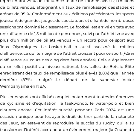
représentant 29 % de l’affluence totale de l’année avec 12,1 millions
de billets vendus, atteignant un taux de remplissage des stades et
arénas de 95 %. Conformément aux éditions précédentes, les sports
jouissant de grandes jauges de spectateurs et offrant de nombreuses
sessions ont dominé le classement. Le football est arrivé en tête avec
une affluence de 1,5 million de personnes, suivi par l’athlétisme avec
plus d’un million de billets vendus – un record pour ce sport aux
Jeux Olympiques. Le basket-ball a aussi avoisiné le million
d’affluence, ce qui témoigne de l’attrait croissant pour ce sport (+25 %
d’affluence au cours des cinq dernières années). Cela a également
eu un effet positif au niveau national. Les salles de Betclic Élite
enregistrent des taux de remplissage plus élevés (88%) que l’année
dernière (87%), malgré le départ de la superstar Victor
Wembanyama en NBA.
Plusieurs sports ont affiché complet, notamment toutes les épreuves
de cyclisme et d’équitation, le taekwondo, le water-polo et bien
d’autres encore. Cet intérêt suscité pendant Paris 2024 est une
occasion unique pour les ayants droit de tirer parti de la notoriété
des Jeux, en essayant de reproduire le succès du rugby, qui a su
transformer l’intérêt accru pour un événement majeur (la Coupe du