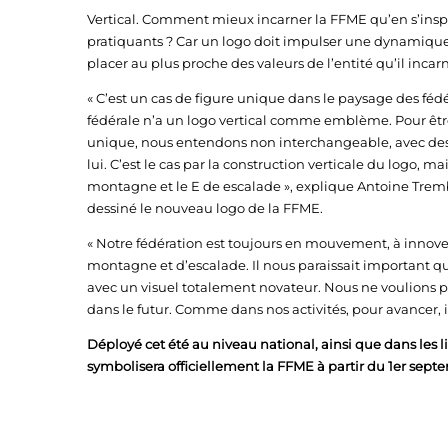
Vertical. Comment mieux incarner la FFME qu’en s’ins
pratiquants ? Car un logo doit impulser une dynamiqu
placer au plus proche des valeurs de l’entité qu’il incar
« C’est un cas de figure unique dans le paysage des fédé
fédérale n’a un logo vertical comme emblème. Pour être 
unique, nous entendons non interchangeable, avec de
lui. C’est le cas par la construction verticale du logo, mai
montagne et le E de escalade », explique Antoine Tremb
dessiné le nouveau logo de la FFME.
« Notre fédération est toujours en mouvement, à innover
montagne et d’escalade. Il nous paraissait important 
avec un visuel totalement novateur. Nous ne voulions pa
dans le futur. Comme dans nos activités, pour avancer, 
Déployé cet été au niveau national, ainsi que dans les li
symbolisera officiellement la FFME à partir du 1er sep