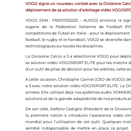
VOGO signe un nouveau contrat avec la Divisione Calcio
déploiement de sa solution d’arbitrage vidéo VOGOSP
VOGO (ISIN : FR0011532225 – ALVGO) annonce la signa
organe de la Fédération Italienne de Football (FI
compétitions de Futsal en Italie – pour le déploiement
football, le rugby et le handball, VOGO se diversifie da
technologiques sur toutes les disciplines.
La Divisione Calcio a 5 a sélectionné VOGO pour déploye
sa solution vidéo VOGOSPORT ELITE pour les matchs de
d’un outil de prise de décision pour les arbitres, cette s
A cette occasion, Christophe Carniel (CEO de VOGO) décl
a 5 avec notre solution vidéo VOGOSPORT ELITE. La Div
années. Elle utilisait déjà nos systèmes audio VOKKE
solutions et de la grande adaptabilité de nos produits et 
De son côté, Stefano Castiglia (Président de la Divisione C
la première nation à introduire l’assistance vidéo l
mondial pour l’utilisation de cet outil. Quelques moi
semblé indispensable de mettre en place ce projet. 