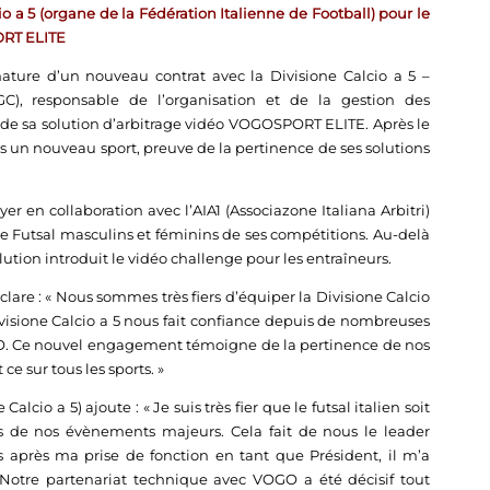
 a 5 (organe de la Fédération Italienne de Football) pour le
ORT ELITE
ture d’un nouveau contrat avec la Divisione Calcio a 5 –
GC), responsable de l’organisation et de la gestion des
 de sa solution d’arbitrage vidéo VOGOSPORT ELITE. Après le
ns un nouveau sport, preuve de la pertinence de ses solutions
r en collaboration avec l’AIA1 (Associazone Italiana Arbitri)
 Futsal masculins et féminins de ses compétitions. Au-delà
olution introduit le vidéo challenge pour les entraîneurs.
are : « Nous sommes très fiers d’équiper la Divisione Calcio
isione Calcio a 5 nous fait confiance depuis de nombreuses
RO. Ce nouvel engagement témoigne de la pertinence de nos
ce sur tous les sports. »
alcio a 5) ajoute : « Je suis très fier que le futsal italien soit
ors de nos évènements majeurs. Cela fait de nous le leader
s après ma prise de fonction en tant que Président, il m’a
Notre partenariat technique avec VOGO a été décisif tout