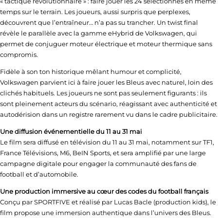
« tactique révolutionnaire » : faire jouer les 24 sélectionnés en même
temps sur le terrain. Les joueurs, aussi surpris que perplexes,
découvrent que l’entraîneur… n’a pas su trancher. Un twist final
révèle le parallèle avec la gamme eHybrid de Volkswagen, qui
permet de conjuguer moteur électrique et moteur thermique sans
compromis.
Fidèle à son ton historique mêlant humour et complicité,
Volkswagen parvient ici à faire jouer les Bleus avec naturel, loin des
clichés habituels. Les joueurs ne sont pas seulement figurants : ils
sont pleinement acteurs du scénario, réagissant avec authenticité et
autodérision dans un registre rarement vu dans le cadre publicitaire.
Une diffusion événementielle du 11 au 31 mai
Le film sera diffusé en télévision du 11 au 31 mai, notamment sur TF1,
France Télévisions, M6, BeIN Sports, et sera amplifié par une large
campagne digitale pour engager la communauté des fans de
football et d’automobile.
Une production immersive au cœur des codes du football français
Conçu par SPORTFIVE et réalisé par Lucas Bacle (production kids), le
film propose une immersion authentique dans l’univers des Bleus.