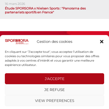
16 mars 2026
Étude SPORSORA x Nielsen Sports : "Panorama des
partenariats sportifs en France"
Gestion des cookies
En cliquant sur "J'accepte tout", vous acceptez l’utilisation de
cookies ou technologies similaires pour vous proposer des offres
adaptés à vos centres d’intérêt et vous garantir une meilleure
Espace presse
expérience utilisateur.
Mentions légales
Politique de confidentialité
J'ACCEPTE
SPORSORA
JE REFUSE
130 rue de Lourmel
75015 PARIS
VIEW PREFERENCES
sporsora@sporsora.com