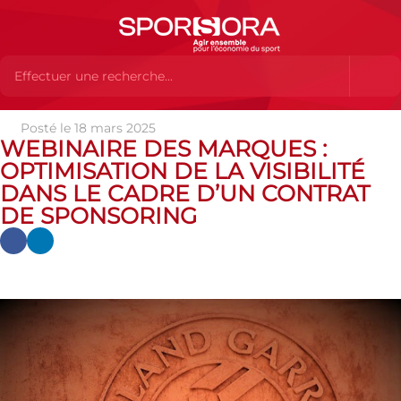
Posté le 18 mars 2025
Actualités
Actualités
Actualités SPORSORA
Evenements
WEBINAIRE DES MARQUES :
webinaire des marques : Optimisation de la visibilité dans le
OPTIMISATION DE LA VISIBILITÉ
cadre d’un contrat de sponsoring
DANS LE CADRE D’UN CONTRAT
DE SPONSORING