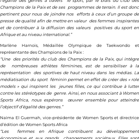
l’égalité des genres à travers le sport, par le biais du club des
Champions de la Paix et de ses programmes de terrain. Il est donc
pertinent pour nous de joindre nos efforts à ceux d’un groupe de
presse de qualité afin de mettre en valeur des femmes inspirantes
et de contribuer à la diffusion des valeurs positives du sport en
Afrique et au niveau international.”
Marlène Harnois, Médaillée Olympique de Taekwondo et
représentante des Champions de la Paix :
“Une des priorités du club des Champions de la Paix, qui intègre
de nombreuses athlètes féminines, est de sensibiliser à la
représentation des sportives de haut niveau dans les médias. La
médiatisation du sport féminin permet en effet de créer des « role
models » qui inspirent les jeunes filles, ce qui contribue à lutter
contre les stéréotypes de genre. Ainsi, en nous associant à Women
Sports Africa, nous espérons œuvrer ensemble pour atteindre
l’objectif d’égalité des genres.”
Naïma El Guermah, vice-présidente de Women Sports et directrice
d’édition de Women Sports Africa
“Les femmes en Afrique contribuent au développement
économique et aux grands changements sociétaux. Elles sont