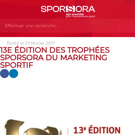
Posté le 27 février 2017
Actualités
Les Trophées
13e édition des Trophées
13E ÉDITION DES TROPHÉES
SPORSORA du Marketing Sportif
SPORSORA DU MARKETING
SPORTIF