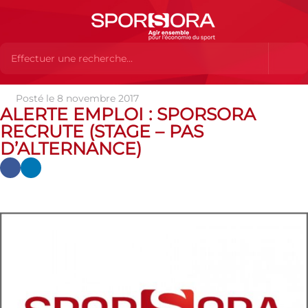
Posté le 8 novembre 2017
Actualités
Actualités
Actualités SPORSORA
Alerte
ALERTE EMPLOI : SPORSORA
emploi : SPORSORA recrute (stage – Pas d’alternance)
RECRUTE (STAGE – PAS
D’ALTERNANCE)