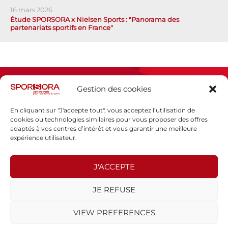
16 mars 2026
Étude SPORSORA x Nielsen Sports : "Panorama des
partenariats sportifs en France"
Gestion des cookies
En cliquant sur "J'accepte tout", vous acceptez l’utilisation de
cookies ou technologies similaires pour vous proposer des offres
adaptés à vos centres d’intérêt et vous garantir une meilleure
Espace presse
expérience utilisateur.
Mentions légales
Politique de confidentialité
J'ACCEPTE
SPORSORA
JE REFUSE
130 rue de Lourmel
75015 PARIS
VIEW PREFERENCES
sporsora@sporsora.com