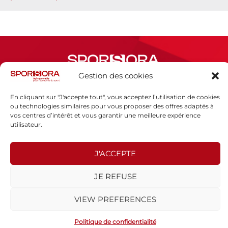
Gestion des cookies
En cliquant sur "J'accepte tout", vous acceptez l’utilisation de cookies
Espace presse
ou technologies similaires pour vous proposer des offres adaptés à
Mentions légales
vos centres d’intérêt et vous garantir une meilleure expérience
Politique de confidentialité
utilisateur.
J'ACCEPTE
SPORSORA
130 rue de Lourmel
JE REFUSE
75015 PARIS
sporsora@sporsora.com
VIEW PREFERENCES
Site réalisé par
WEB Stratégies
- © 2026 Tous droits réservés.
Politique de confidentialité