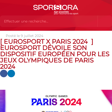
Posté le 9 juillet 2024
Actualités
Actualités
SPORSORA SE PRÊTE AUX JEUX !
[ EUROSPORT X PARIS 2024 ]
ACTUS' DES MARQUES PARTENAIRES
[ Eurosport x Paris 2024 ]
EUROSPORT DÉVOILE SON
Eurosport dévoile son dispositif européen pour les Jeux Olympiques
de Paris 2024
DISPOSITIF EUROPÉEN POUR LES
JEUX OLYMPIQUES DE PARIS
2024