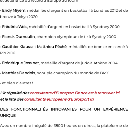
et détentrice du record d’Europe du 100m
•
Endy Miyem
, médaillée d’argent en basketball à Londres 2012 et d
bronze à Tokyo 2020
•
Frédéric Weis
, médaillé d’argent en basketball à Syndney 2000
•
Franck Dumoulin
, champion olympique de tir à Syndey 2000
•
Gauthier Klauss
et
Matthieu Péché
, médaillés de bronze en canoë 
Rio 2016
•
Frédérique Jossinet
, médaille d’argent de judo à Athène 2004
•
Matthias Dandois
, nonuple champion du monde de BMX
• et bien d’autres !
L’intégralité des
consultants d’Eurosport France est à retrouver ici
et la liste des
consultants européens d’Eurosport ici.
DES FONCTIONNALITÉS INNOVANTES POUR UN EXPÉRIENCE
UNIQUE
Avec un nombre inégalé de 3800 heures en direct, la plateforme de