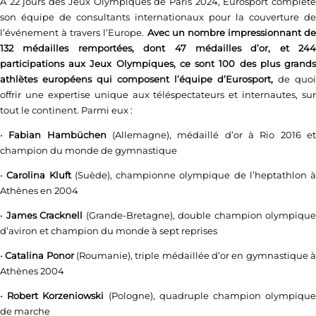
À 22 jours des Jeux Olympiques de Paris 2024, Eurosport complète
son équipe de consultants internationaux pour la couverture de
l’événement à travers l’Europe.
Avec un nombre impressionnant
de
132 médailles remportées, dont 47 médailles d’or, et 244
participations aux Jeux Olympiques,
ce sont 100 des plus grand
athlètes européens qui composent l’équipe d’Eurosport,
de quoi
offrir une expertise unique aux téléspectateurs et internautes, sur
tout le continent. Parmi eux :
•
Fabian Hambüchen
(Allemagne), médaillé d’or à Rio 2016 e
champion du monde de gymnastique
•
Carolina Kluft
(Suède), championne olympique de l’heptathlon à
Athènes en 2004
•
James Cracknell
(Grande-Bretagne), double champion olympique
d’aviron et champion du monde à sept reprises
•
Catalina Ponor
(Roumanie), triple médaillée d’or en gymnastique 
Athènes 2004
•
Robert Korzeniowski
(Pologne), quadruple champion olympiqu
de marche