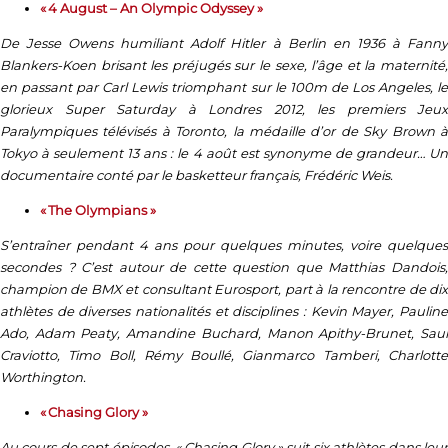
« 4 August – An Olympic Odyssey »
De Jesse Owens humiliant Adolf Hitler à Berlin en 1936 à Fanny
Blankers-Koen brisant les préjugés sur le sexe, l’âge et la maternité,
en passant par Carl Lewis triomphant sur le 100m de Los Angeles, le
glorieux Super Saturday à Londres 2012, les premiers Jeux
Paralympiques télévisés à Toronto, la médaille d’or de Sky Brown à
Tokyo à seulement 13 ans : le 4 août est synonyme de grandeur… Un
documentaire conté par le basketteur français, Frédéric Weis.
« The Olympians »
S’entraîner pendant 4 ans pour quelques minutes, voire quelques
secondes ? C’est autour de cette question que Matthias Dandois,
champion de BMX et consultant Eurosport, part à la rencontre de dix
athlètes de diverses nationalités et disciplines : Kevin Mayer, Pauline
Ado, Adam Peaty, Amandine Buchard, Manon Apithy-Brunet, Saul
Craviotto, Timo Boll, Rémy Boullé, Gianmarco Tamberi, Charlotte
Worthington.
« Chasing Glory »
Au cours de sept épisodes, « Chasing Glory » suit six athlètes dans leur