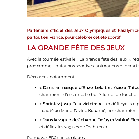
Partenaire officiel des Jeux Olympiques et Paralympi
partout en France, pour célébrer cet été sportif !
LA GRANDE FÊTE DES JEUX
Avec la tournée estivale « La grande fête des jeux », re
programme : initiations sportives, animations et grand 
Découvrez notamment :
« Dans le masque d’Enzo Lefort et Ysaora Thibu
champions d’escrime. Le but ? Tenter de touche
« Sprintez jusqu’à la victoire »
: un défi cycliste
Leauté ou Marie-Divine Kouamé, nos champions de
« Dans la vague de Johanne Defay et Vahiné Fierr
et défiez les vagues de Teahupo’o.
Retrouvez FDJ sur les plages :