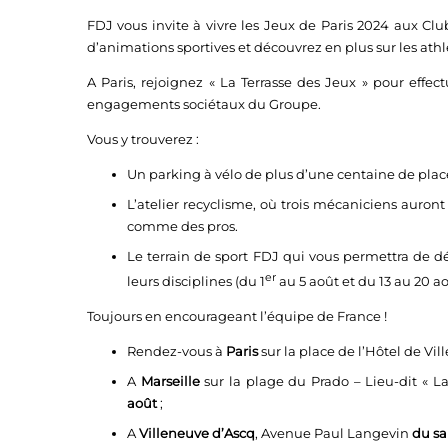
FDJ vous invite à vivre les Jeux de Paris 2024 aux Clubs 
d’animations sportives et découvrez en plus sur les athl
A Paris, rejoignez « La Terrasse des Jeux » pour effect
engagements sociétaux du Groupe.
Vous y trouverez :
Un parking à vélo de plus d’une centaine de plac
L’atelier recyclisme, où trois mécaniciens auront
comme des pros.
Le terrain de sport FDJ qui vous permettra de déc
er
leurs disciplines (du 1
au 5 août et du 13 au 20 ao
Toujours en encourageant l’équipe de France !
Rendez-vous à
Paris
sur la place de l’Hôtel de Vil
A
Marseille
sur la plage du Prado – Lieu-dit « L
août
;
A
Villeneuve d’Ascq
, Avenue Paul Langevin
du sa