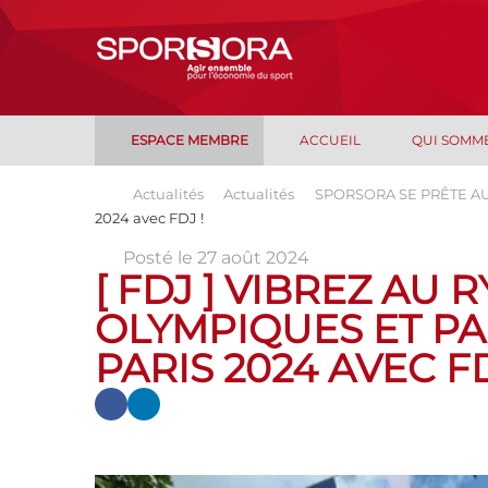
ESPACE MEMBRE
ACCUEIL
QUI SOMM
Actualités
Actualités
SPORSORA SE PRÊTE AU
2024 avec FDJ !
Posté le 27 août 2024
[ FDJ ] VIBREZ AU
OLYMPIQUES ET P
PARIS 2024 AVEC FD