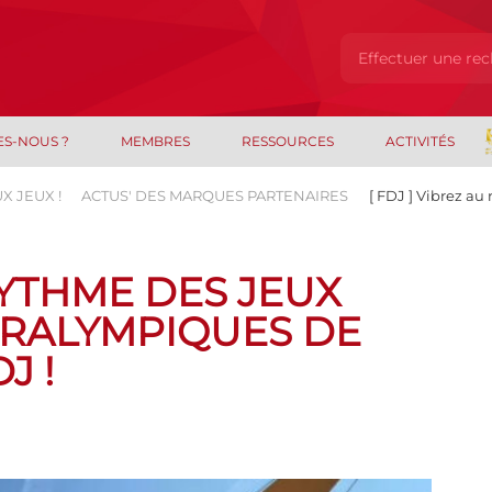
ES-NOUS ?
MEMBRES
RESSOURCES
ACTIVITÉS
X JEUX !
ACTUS' DES MARQUES PARTENAIRES
[ FDJ ] Vibrez a
 RYTHME DES JEUX
ARALYMPIQUES DE
J !