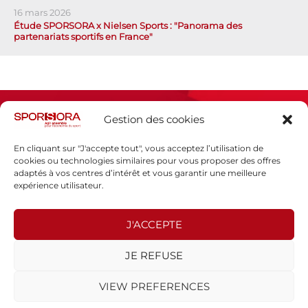
16 mars 2026
Étude SPORSORA x Nielsen Sports : "Panorama des
partenariats sportifs en France"
Gestion des cookies
En cliquant sur "J'accepte tout", vous acceptez l’utilisation de
cookies ou technologies similaires pour vous proposer des offres
adaptés à vos centres d’intérêt et vous garantir une meilleure
Espace presse
expérience utilisateur.
Mentions légales
Politique de confidentialité
J'ACCEPTE
SPORSORA
JE REFUSE
130 rue de Lourmel
75015 PARIS
VIEW PREFERENCES
sporsora@sporsora.com