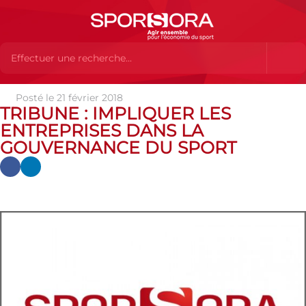
Posté le 21 février 2018
Actualités
Actualités
Actualités SPORSORA
Tribune :
TRIBUNE : IMPLIQUER LES
Impliquer les entreprises dans la gouvernance du sport
ENTREPRISES DANS LA
GOUVERNANCE DU SPORT