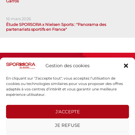
Garros
16 mars 2026
Étude SPORSORA x Nielsen Sports : "Panorama des
partenariats sportifs en France"
Gestion des cookies
En cliquant sur "J'accepte tout", vous acceptez l’utilisation de
cookies ou technologies similaires pour vous proposer des offres
adaptés à vos centres d’intérêt et vous garantir une meilleure
Espace presse
expérience utilisateur.
Mentions légales
Politique de confidentialité
J'ACCEPTE
SPORSORA
JE REFUSE
130 rue de Lourmel