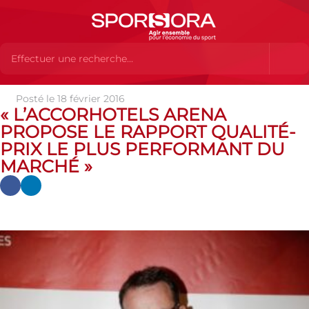
Posté le 18 février 2016
Actualités
Actualités
Actualités SPORSORA
« L’ACCORHOTELS ARENA
« L’AccorHotels Arena propose le rapport qualité-prix le plus
PROPOSE LE RAPPORT QUALITÉ-
performant du marché »
PRIX LE PLUS PERFORMANT DU
MARCHÉ »