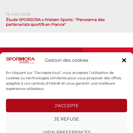
16 mars 2026
Étude SPORSORA x Nielsen Sports : "Panorama des
partenariats sportifs en France"
Gestion des cookies
En cliquant sur "J'accepte tout", vous acceptez l’utilisation de
cookies ou technologies similaires pour vous proposer des offres
adaptés à vos centres d’intérêt et vous garantir une meilleure
Espace presse
expérience utilisateur.
Mentions légales
Politique de confidentialité
J'ACCEPTE
SPORSORA
JE REFUSE
130 rue de Lourmel
75015 PARIS
VIEW PREFERENCES