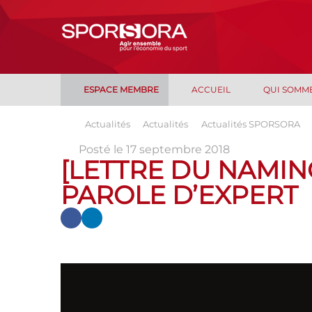
ESPACE MEMBRE
ACCUEIL
QUI SOMM
Actualités
Actualités
Actualités SPORSORA
Posté le 17 septembre 2018
[LETTRE DU NAMING
PAROLE D’EXPERT