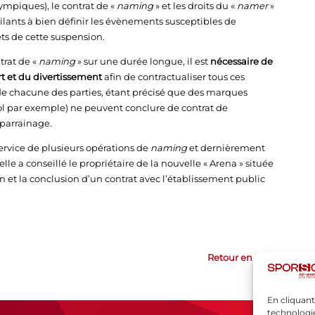
ympiques), le contrat de «
naming
» et les droits du «
namer
»
gilants à bien définir les évènements susceptibles de
ets de cette suspension.
trat de «
naming
» sur une durée longue, il est
nécessaire de
rt et du divertissement
afin de contractualiser tous ces
s de chacune des parties, étant précisé que des marques
ool par exemple) ne peuvent conclure de contrat de
 parrainage.
ervice de plusieurs opérations de
naming
et dernièrement
lle a conseillé le propriétaire de la nouvelle « Arena » située
n et la conclusion d’un contrat avec l’établissement public
Retour en haut
En cliquant
technologie