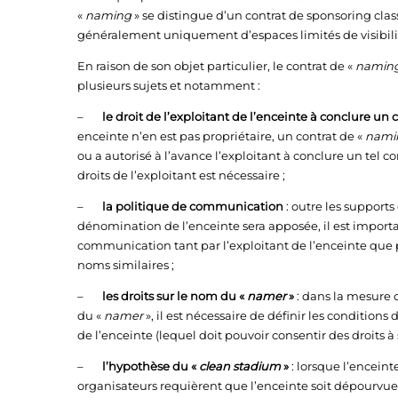
«
naming
» se distingue d’un contrat de sponsoring clas
généralement uniquement d’espaces limités de visibilit
En raison de son objet particulier, le contrat de «
namin
plusieurs sujets et notamment :
–
le droit de l’exploitant de l’enceinte à conclure un 
enceinte n’en est pas propriétaire, un contrat de «
nami
ou a autorisé à l’avance l’exploitant à conclure un tel c
droits de l’exploitant est nécessaire ;
–
la politique de communication
: outre les supports
dénomination de l’enceinte sera apposée, il est importa
communication tant par l’exploitant de l’enceinte que 
noms similaires ;
–
les droits sur le nom du «
namer
»
: dans la mesure o
du «
namer
», il est nécessaire de définir les conditions
de l’enceinte (lequel doit pouvoir consentir des droits à 
–
l’hypothèse du «
clean stadium
»
: lorsque l’enceint
organisateurs requièrent que l’enceinte soit dépourvue d