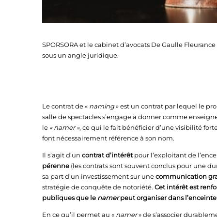
SPORSORA et le cabinet d’avocats De Gaulle Fleurance 
sous un angle juridique.
Le contrat de «
naming
» est un contrat par lequel le pr
salle de spectacles s’engage à donner comme enseigne 
le
« namer »
, ce qui le fait bénéficier d’une visibilité 
font nécessairement référence à son nom.
Il s’agit d’un
contrat d’intérêt
pour l’exploitant de l’enc
pérenne
(les contrats sont souvent conclus pour une du
sa part d’un investissement sur une
communication gra
stratégie de conquête de notoriété.
Cet intérêt est renf
publiques que le
namer
peut organiser dans l’enceinte
En ce qu’il permet au «
namer
» de s’associer durablem