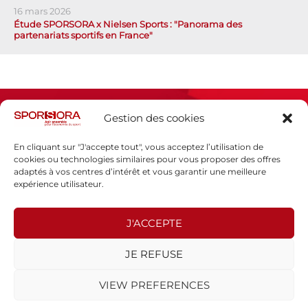
16 mars 2026
Étude SPORSORA x Nielsen Sports : "Panorama des
partenariats sportifs en France"
Gestion des cookies
En cliquant sur "J'accepte tout", vous acceptez l’utilisation de
cookies ou technologies similaires pour vous proposer des offres
adaptés à vos centres d’intérêt et vous garantir une meilleure
Espace presse
expérience utilisateur.
Mentions légales
Politique de confidentialité
J'ACCEPTE
SPORSORA
JE REFUSE
130 rue de Lourmel
75015 PARIS
VIEW PREFERENCES
sporsora@sporsora.com