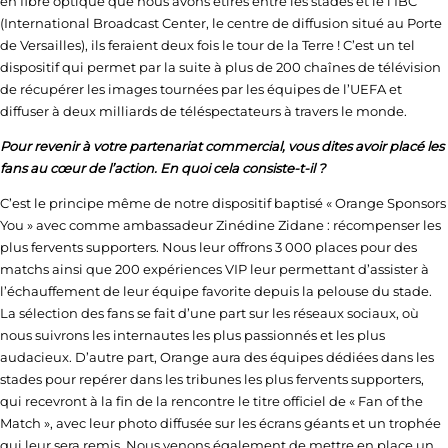
en fibre optique que nous avons étirés entre les stades et le l’IBC
(International Broadcast Center, le centre de diffusion situé au Porte
de Versailles), ils feraient deux fois le tour de la Terre ! C’est un tel
dispositif qui permet par la suite à plus de 200 chaînes de télévision
de récupérer les images tournées par les équipes de l’UEFA et
diffuser à deux milliards de téléspectateurs à travers le monde.
Pour revenir à votre partenariat commercial, vous dites avoir placé les
fans au cœur de l’action.
En quoi cela consiste-t-il ?
C’est le principe même de notre dispositif baptisé « Orange Sponsors
You » avec comme ambassadeur Zinédine Zidane : récompenser les
plus fervents supporters. Nous leur offrons 3 000 places pour des
matchs ainsi que 200 expériences VIP leur permettant d’assister à
l’échauffement de leur équipe favorite depuis la pelouse du stade.
La sélection des fans se fait d’une part sur les réseaux sociaux, où
nous suivrons les internautes les plus passionnés et les plus
audacieux. D’autre part, Orange aura des équipes dédiées dans les
stades pour repérer dans les tribunes les plus fervents supporters,
qui recevront à la fin de la rencontre le titre officiel de « Fan of the
Match », avec leur photo diffusée sur les écrans géants et un trophée
qui leur sera remis. Nous venons également de mettre en place un