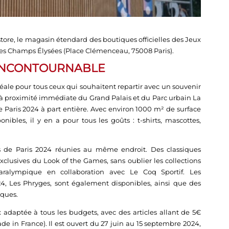
tore, le magasin étendard des boutiques officielles des Jeux
les Champs Élysées (Place Clémenceau, 75008 Paris).
 INCONTOURNABLE
éale pour tous ceux qui souhaitent repartir avec un souvenir
, à proximité immédiate du Grand Palais et du Parc urbain La
 Paris 2024 à part entière. Avec environ 1000 m² de surface
nibles, il y en a pour tous les goûts : t-shirts, mascottes,
es de Paris 2024 réunies au même endroit. Des classiques
clusives du Look of the Games, sans oublier les collections
aralympique en collaboration avec Le Coq Sportif. Les
4, Les Phryges, sont également disponibles, ainsi que des
iques.
daptée à tous les budgets, avec des articles allant de 5€
de in France). Il est ouvert du 27 juin au 15 septembre 2024,