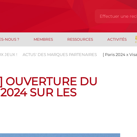
ES-NOUS ?
MEMBRES
RESSOURCES
ACTIVITÉS
X JEUX !
ACTUS' DES MARQUES PARTENAIRES
[ Paris 2024 x Vi
A ] OUVERTURE DU
2024 SUR LES