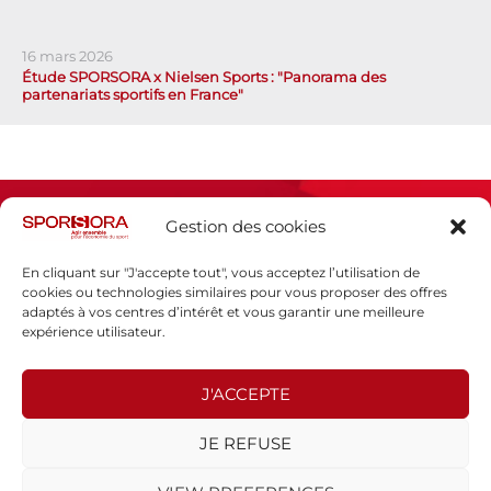
16 mars 2026
Étude SPORSORA x Nielsen Sports : "Panorama des
partenariats sportifs en France"
Gestion des cookies
En cliquant sur "J'accepte tout", vous acceptez l’utilisation de
cookies ou technologies similaires pour vous proposer des offres
adaptés à vos centres d’intérêt et vous garantir une meilleure
Espace presse
expérience utilisateur.
Mentions légales
Politique de confidentialité
J'ACCEPTE
SPORSORA
JE REFUSE
130 rue de Lourmel
75015 PARIS