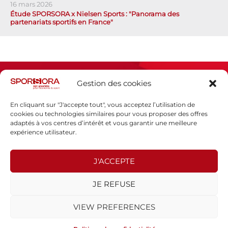
16 mars 2026
Étude SPORSORA x Nielsen Sports : "Panorama des
partenariats sportifs en France"
Gestion des cookies
En cliquant sur "J'accepte tout", vous acceptez l’utilisation de
cookies ou technologies similaires pour vous proposer des offres
adaptés à vos centres d’intérêt et vous garantir une meilleure
Espace presse
expérience utilisateur.
Mentions légales
Politique de confidentialité
J'ACCEPTE
SPORSORA
JE REFUSE
130 rue de Lourmel
75015 PARIS
VIEW PREFERENCES
sporsora@sporsora.com
Site réalisé par
WEB Stratégies
- © 2026 Tous droits réservés.