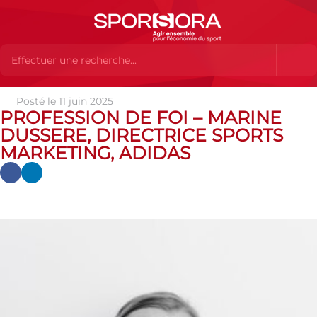
Posté le 11 juin 2025
Actualités
Actualités
Actualités SPORSORA
Profession
PROFESSION DE FOI – MARINE
de foi – Marine DUSSERE, Directrice Sports Marketing, adidas
DUSSERE, DIRECTRICE SPORTS
MARKETING, ADIDAS